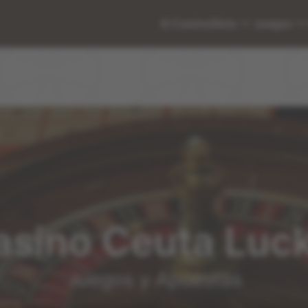
El Casino
Slots
Juegos