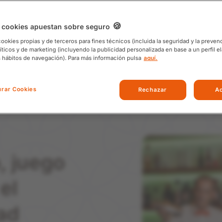
 cookies apuestan sobre seguro
cookies propias y de terceros para fines técnicos (incluida la seguridad y la preven
líticos y de marketing (incluyendo la publicidad personalizada en base a un perfil e
us hábitos de navegación). Para más información pulsa
aquí.
urar Cookies
Rechazar
A
, juego
el
ad