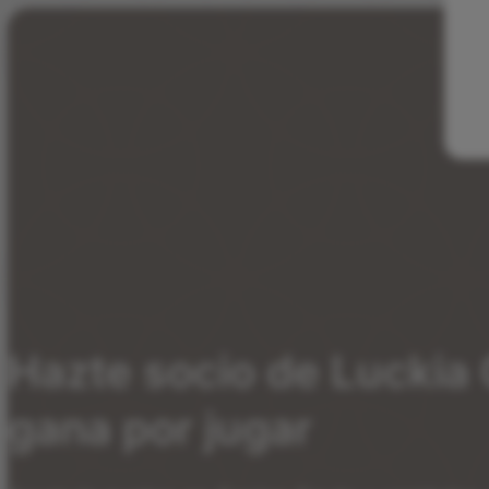
Hazte socio de Luckia 
gana por jugar