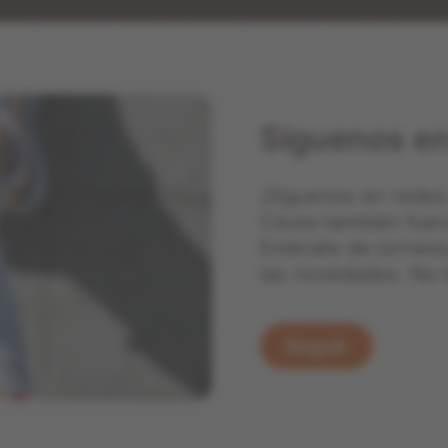
Síguenos en
¡Síguenos en redes 
Ceuta también fuera
Entérate de torneo
las novedades. No 
Seguir