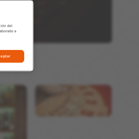
ción del
laborado a
ceptar