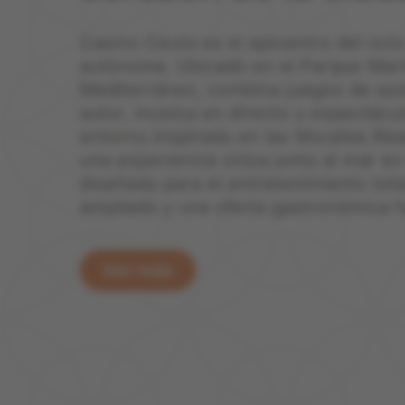
Casino Ceuta es el epicentro del ocio
autónoma. Ubicado en el Parque Marí
Mediterráneo, combina juegos de azar
autor, música en directo y espectácu
entorno inspirado en las Murallas Rea
una experiencia única junto al mar e
diseñado para el entretenimiento tota
ampliado y una oferta gastronómica ha
Ver más