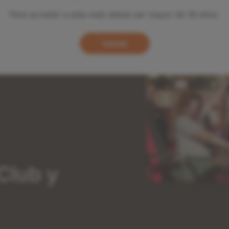
Para acceder a esta web debes ser mayor de 18 años.
Volver
Club y