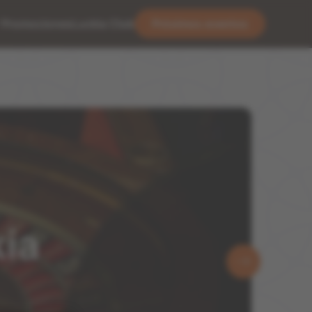
Promociones
Luckia Club
Próximos eventos