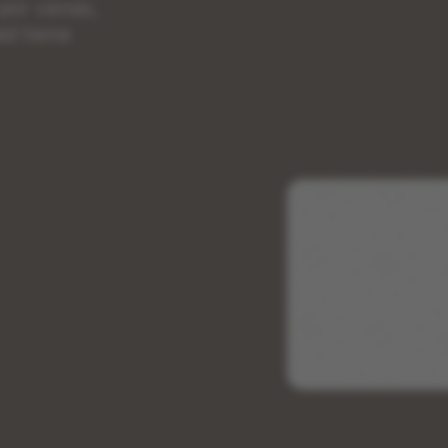
por cenas,
ad tiene