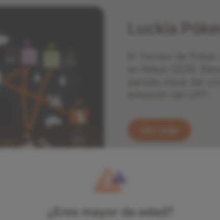
Luckia Póker
El Torneo de Póker 
en Mayo 2026. Rese
parada clave del cir
emoción del LPF!
Ver más
¿Eres mayor de edad?